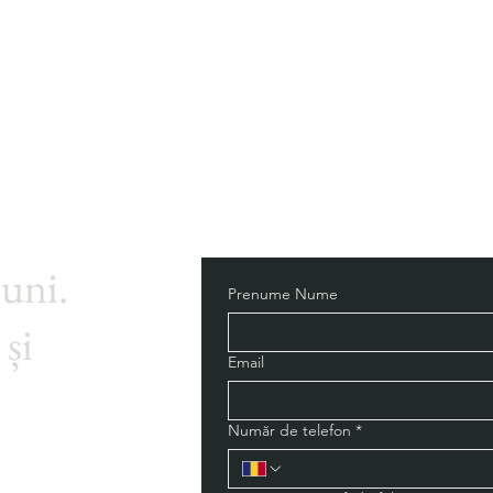
buni.
Prenume Nume
 și
Email
Număr de telefon
*