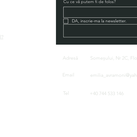
Cu ce vă putem fi de folos?
DA, inscrie-ma la newsletter.
l?
Adresă
Someșului, Nr 2C, Flor
Email
emilia_avramoni@ya
Tel
+40 744 533 146