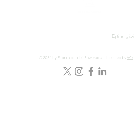
Ești eligibi
© 2024 by Fabrica de idei. Powered and secured by
Wix