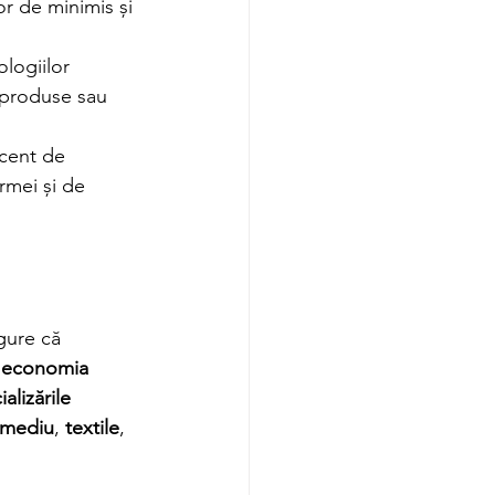
or de minimis și 
logiilor 
r produse sau 
ocent de 
irmei și de 
gure că 
în economia 
alizările 
mediu
, 
textile
, 