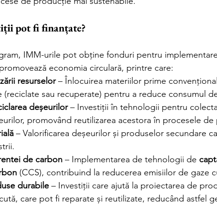
cese de producție mai sustenabile.
iții pot fi finanțate?
ogram, IMM-urile pot obține fonduri pentru implementar
e promovează economia circulară, printre care:
zării resurselor
 – Înlocuirea materiilor prime convențional
 (reciclate sau recuperate) pentru a reduce consumul de
ciclarea deșeurilor
 – Investiții în tehnologii pentru colect
șeurilor, promovând reutilizarea acestora în procesele de
ială
 – Valorificarea deșeurilor și produselor secundare ca
trii.
entei de carbon
 – Implementarea de tehnologii de 
capt
arbon
 (CCS), contribuind la reducerea emisiilor de gaze c
use durabile
 – Investiții care ajută la proiectarea de pro
cută, care pot fi reparate și reutilizate, reducând astfel 