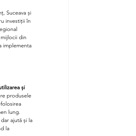
ț, Suceava și 
investiții în 
egional 
mijlocii din 
 a implementa 
ilizarea și 
are produsele 
folosirea 
men lung.
 dar ajută și la 
d la 