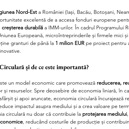
giunea Nord-Est
 a României (Iași, Bacău, Botoșani, Neam
ortunitate excelentă de a accesa fonduri europene pentru 
i 
creșterea durabilă
 a IMM-urilor. În cadrul Programului R
Uniunea Europeană, microîntreprinderile și firmele mici și 
ține granturi de până la 
1 milion EUR
 pe proiect pentru
 inovative.
irculară și de ce este importantă?
este un model economic care promovează 
reducerea, reut
or și resurselor. Spre deosebire de economia liniară, în c
 sfârșit și apoi aruncate, economia circulară încurajează re
reduce impactul asupra mediului și a crea valoare pe ter
ia circulară nu doar că contribuie la 
protejarea mediului
,
 economice
, reducând costurile de producție și contribuin