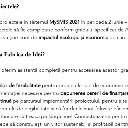
ectele?
roiectele în sistemul 
MySMIS 2021
 în perioada 2 iunie – 
iectele să fie completate conform ghidului specificat de
a va ține cont de 
impactul ecologic și economic
 pe care 
a Fabrica de Idei?
ți oferim asistență completă pentru accesarea acestor gra
ilor de fezabilitate
 pentru proiectele tale de economie ci
mentației necesare pentru 
depunerea cererii de finanțar
tinuă
 pe parcursul implementării proiectului, pentru a te
rințele de eligibilitate și că fondurile sunt folosite eficien
tunitate să treacă pe lângă tine! Contactează-ne pentru
cepe să construiești un viitor sustenabil și profitabil pentr