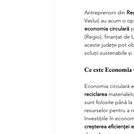
Antreprenorii din 
Re
Vaslui) au acum o op
economia circulară
 ș
(Regio), finanțat de 
aceste județe pot ob
soluții sustenabile și
Ce este Economia C
Economia circulară 
reciclarea
 materialel
sunt folosite până la
resurselor pentru a 
Investițiile în econom
creșterea eficienței