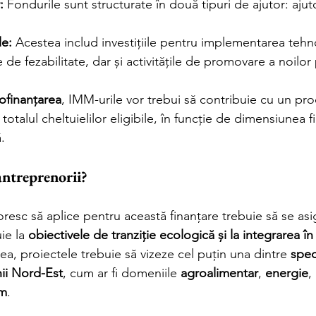
:
 Fondurile sunt structurate în două tipuri de ajutor: ajut
le:
 Acestea includ investițiile pentru implementarea tehno
le de fezabilitate, dar și activitățile de promovare a noilo
ofinanțarea
, IMM-urile vor trebui să contribuie cu un pr
 totalul cheltuielilor eligibile, în funcție de dimensiunea f
.
 antreprenorii?
resc să aplice pentru această finanțare trebuie să se asi
ie la 
obiectivele de tranziție ecologică și la integrarea 
a, proiectele trebuie să vizeze cel puțin una dintre 
speci
nii Nord-Est
, cum ar fi domeniile 
agroalimentar
, 
energie
, 
sm
.