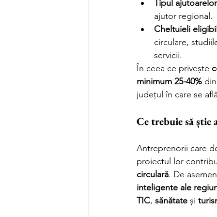
Tipul ajutoarelor
ajutor regional.
Cheltuieli eligibi
circulare, studii
servicii.
În ceea ce privește 
c
minimum 25-40%
 din
județul în care se află
Ce trebuie să știe
Antreprenorii care do
proiectul lor contribu
circulară
. De asemene
inteligente ale regiu
TIC
, 
sănătate
 și 
turi