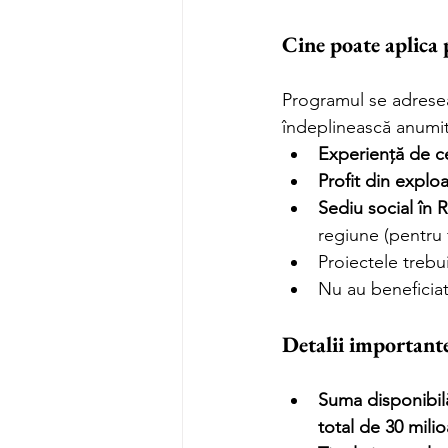
Cine poate aplica 
Programul se adrese
îndeplinească anumite
Experiență de ce
Profit din explo
Sediu social în
regiune (pentru f
Proiectele trebui
Nu au beneficiat 
Detalii importante
Suma disponibil
total de 30 mil