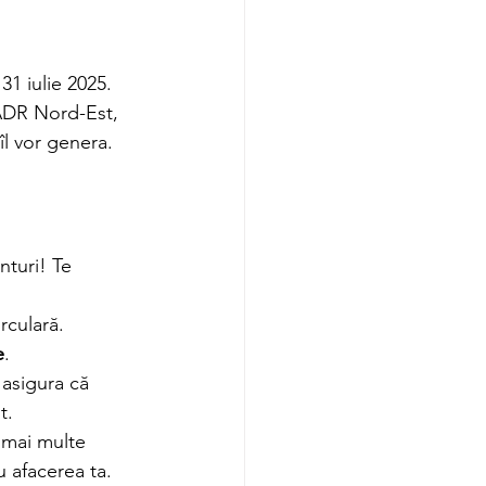
31 iulie 2025. 
 ADR Nord-Est, 
îl vor genera.
nturi! Te 
rculară.
e
.
 asigura că 
t.
 mai multe 
u afacerea ta.