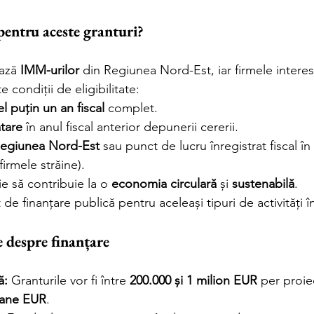
pentru aceste granturi?
ază 
IMM-urilor
 din Regiunea Nord-Est, iar firmele interes
 condiții de eligibilitate:
l puțin un an fiscal
 complet.
atare
 în anul fiscal anterior depunerii cererii.
 Regiunea Nord-Est
 sau punct de lucru înregistrat fiscal în
irmele străine).
e să contribuie la o 
economia circulară
 și 
sustenabilă
.
de finanțare publică pentru aceleași tipuri de activități în 
 despre finanțare
ă:
 Granturile vor fi între 
200.000 și 1 milion EUR
 per proie
ioane EUR
.