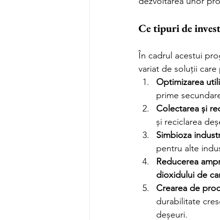
dezvoltarea unor pro
Ce tipuri de invest
În cadrul acestui pr
variat de soluții car
Optimizarea utili
prime secundare
Colectarea și re
și reciclarea de
Simbioza industr
pentru alte indus
Reducerea ampr
dioxidului de c
Crearea de prod
durabilitate cres
deșeuri.