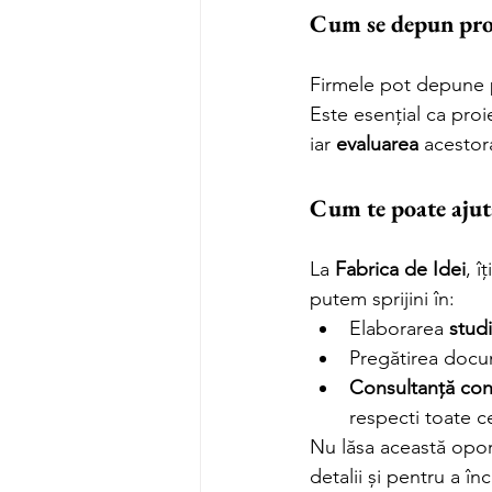
Cum se depun proi
Firmele pot depune p
Este esențial ca pro
iar 
evaluarea
 acestor
Cum te poate ajut
La 
Fabrica de Idei
, î
putem sprijini în:
Elaborarea 
studi
Pregătirea docu
Consultanță con
respecti toate ce
Nu lăsa această opor
detalii și pentru a în