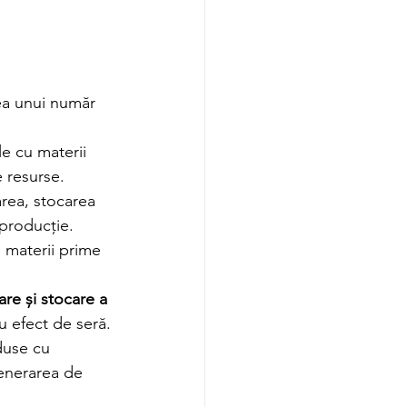
ea unui număr 
e cu materii 
 resurse.
area, stocarea 
 producție.
 materii prime 
are și stocare a 
u efect de seră.
duse cu 
generarea de 